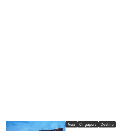
Ásia
Cingapura
Destino