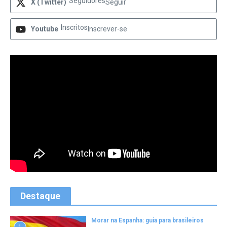
Seguidores
X (Twitter)
Seguir
Inscritos
Youtube
Inscrever-se
Destaque
Morar na Espanha: guia para brasileiros
1