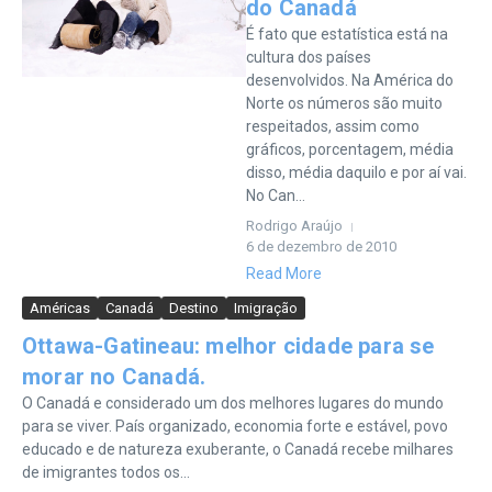
do Canadá
É fato que estatística está na
cultura dos países
desenvolvidos. Na América do
Norte os números são muito
respeitados, assim como
gráficos, porcentagem, média
disso, média daquilo e por aí vai.
No Can...
Rodrigo Araújo
6 de dezembro de 2010
Read More
Américas
Canadá
Destino
Imigração
Ottawa-Gatineau: melhor cidade para se
morar no Canadá.
O Canadá e considerado um dos melhores lugares do mundo
para se viver. País organizado, economia forte e estável, povo
educado e de natureza exuberante, o Canadá recebe milhares
de imigrantes todos os...