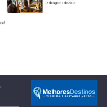
15 de agosto de 2022
asil
s