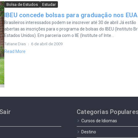
Bolsa de Estudos
Estudar
IBEU concede bolsas para graduação nos EUA
Brasileiros interessados podem se inscrever até 30 de abril Já estão
abertas as inscrições para o programa de bolsas do IBEU (Instituto Br
Estados Unidos). Em parceria com o IIE (Institute of Inte...
Tatiane Dias
6 de abril de 2009
Read More
Sair
Categorias Populare
Cursos de Idiomas
Destino