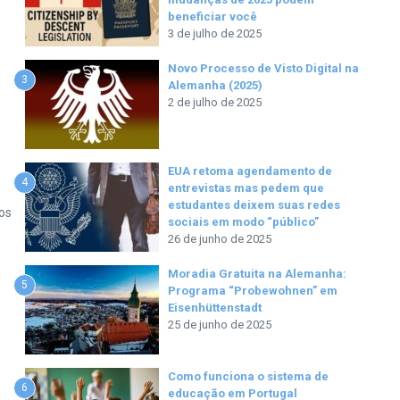
beneficiar você
3 de julho de 2025
Novo Processo de Visto Digital na
3
Alemanha (2025)
2 de julho de 2025
EUA retoma agendamento de
.
4
entrevistas mas pedem que
estudantes deixem suas redes
os
sociais em modo “público”
26 de junho de 2025
Moradia Gratuita na Alemanha:
5
Programa “Probewohnen” em
Eisenhüttenstadt
25 de junho de 2025
Como funciona o sistema de
6
educação em Portugal