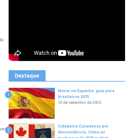
da
Destaque
Morar na Espanha: guia para
1
brasileiros 2025
10 de setembro de 2025
Cidadania Canadense por
ann
2
descendência: Como as
mudanças de 2025 podem