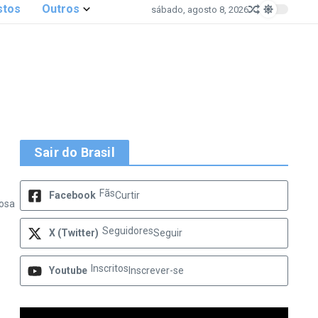
stos
Outros
sábado, agosto 8, 2026
Sair do Brasil
Fãs
Facebook
Curtir
rosa
Seguidores
X (Twitter)
Seguir
Inscritos
Youtube
Inscrever-se