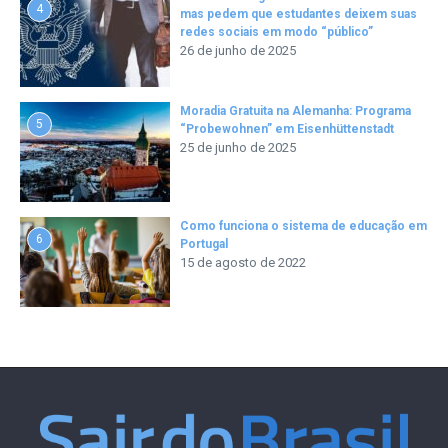
4
mas pedem que estudantes deixem suas
redes sociais em modo “público”
26 de junho de 2025
Moradia Gratuita na Alemanha: Programa
5
“Probewohnen” em Eisenhüttenstadt
25 de junho de 2025
Como funciona o sistema de educação em
6
Portugal
15 de agosto de 2022