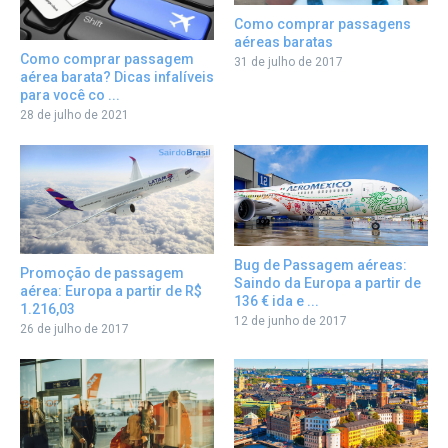
Como comprar passagens
aéreas baratas
Como comprar passagem
31 de julho de 2017
aérea barata? Dicas infalíveis
para você co ...
28 de julho de 2021
Bug de Passagem aéreas:
Promoção de passagem
Saindo da Europa a partir de
aérea: Europa a partir de R$
136 € ida e ...
1.216,03
12 de junho de 2017
26 de julho de 2017