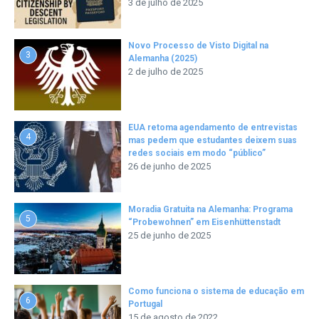
3 de julho de 2025
Novo Processo de Visto Digital na
3
Alemanha (2025)
2 de julho de 2025
EUA retoma agendamento de entrevistas
4
mas pedem que estudantes deixem suas
redes sociais em modo “público”
26 de junho de 2025
Moradia Gratuita na Alemanha: Programa
5
“Probewohnen” em Eisenhüttenstadt
25 de junho de 2025
Como funciona o sistema de educação em
6
Portugal
15 de agosto de 2022