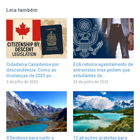
Leia também
Cidadania Canadense por
EUA retoma agendamento de
descendência: Como as
entrevistas mas pedem que
mudanças de 2025 po ...
estudantes de ...
3 de julho de 2025
26 de junho de 2025
12 atrações gratuitas para
4 Destinos para curtir o