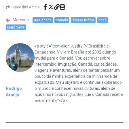
Share this Article
Marcado:
Air Canada
canadá
classe média
crise
Mark News
<p style="text-align: justify;">"Brasileiro e
Canadense. Vivi em Brasília até 2002 quando
mudei para o Canadá. Vou escrever sobre
intercambio, imigração, Canadá, curiosidades,
viagens e aventuras, além de tentar passar um
pouco da minha experiencia da minha vida de
expatriado. Meu objetivo é continuar explorando
Rodrigo
o mundo e conhecer novas culturas, além de
Araújo
ajudar os novos imigrantes que o Canadá recebe
anualmente."</p>