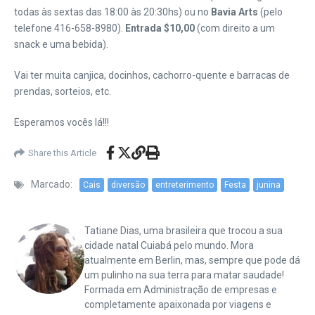
todas às sextas das 18:00 às 20:30hs) ou no
Bavia Arts
(pelo
telefone 416-658-8980).
Entrada $10,00
(com direito a um
snack e uma bebida).
Vai ter muita canjica, docinhos, cachorro-quente e barracas de
prendas, sorteios, etc.
Esperamos vocês lá!!!
Share this Article
Marcado:
Cais
diversão
entreterimento
Festa
junina
Tatiane Dias, uma brasileira que trocou a sua
cidade natal Cuiabá pelo mundo. Mora
atualmente em Berlin, mas, sempre que pode dá
um pulinho na sua terra para matar saudade!
Formada em Administração de empresas e
completamente apaixonada por viagens e