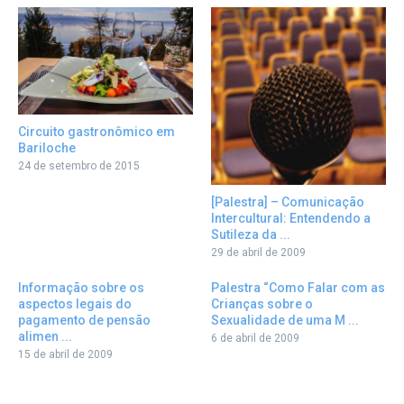
Circuito gastronômico em
Bariloche
24 de setembro de 2015
[Palestra] – Comunicação
Intercultural: Entendendo a
Sutileza da ...
29 de abril de 2009
Informação sobre os
Palestra “Como Falar com as
aspectos legais do
Crianças sobre o
pagamento de pensão
Sexualidade de uma M ...
alimen ...
6 de abril de 2009
15 de abril de 2009