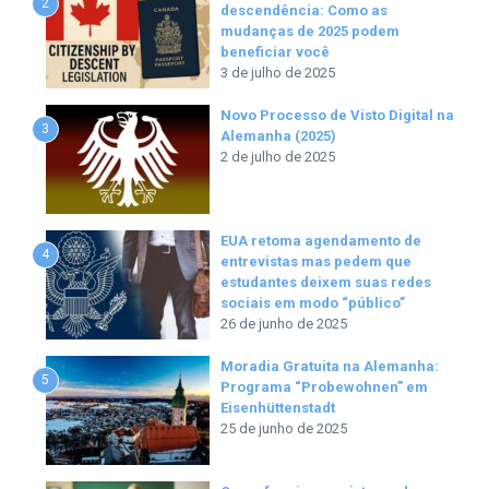
2
descendência: Como as
mudanças de 2025 podem
beneficiar você
3 de julho de 2025
Novo Processo de Visto Digital na
3
Alemanha (2025)
2 de julho de 2025
EUA retoma agendamento de
4
entrevistas mas pedem que
estudantes deixem suas redes
sociais em modo “público”
26 de junho de 2025
Moradia Gratuita na Alemanha:
5
Programa “Probewohnen” em
Eisenhüttenstadt
25 de junho de 2025