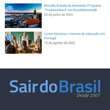
Moradia Gratuita na Alemanha: Programa
5
“Probewohnen” em Eisenhüttenstadt
25 de junho de 2025
Como funciona o sistema de educação em
6
Portugal
15 de agosto de 2022