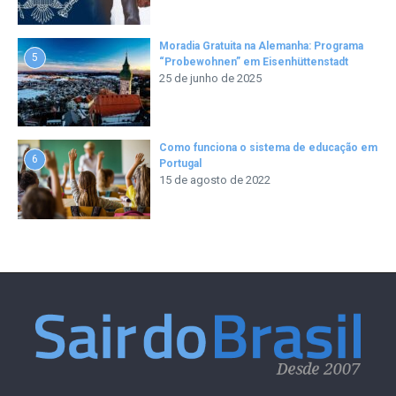
Moradia Gratuita na Alemanha: Programa
5
“Probewohnen” em Eisenhüttenstadt
25 de junho de 2025
Como funciona o sistema de educação em
6
Portugal
15 de agosto de 2022