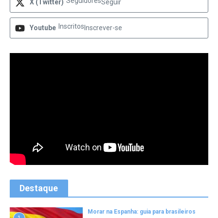
Seguidores
X (Twitter)
Seguir
Inscritos
Youtube
Inscrever-se
Destaque
Morar na Espanha: guia para brasileiros
1