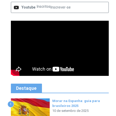
Inscritos
Youtube
Inscrever-se
Destaque
Morar na Espanha: guia para
1
brasileiros 2025
10 de setembro de 2025