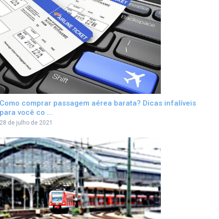
Como comprar passagem aérea barata? Dicas infalíveis
para você co ...
28 de julho de 2021