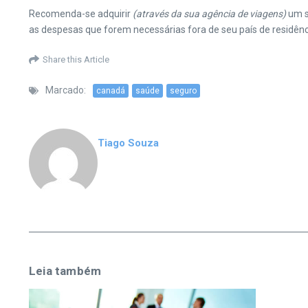
Recomenda-se adquirir
(através da sua agência de viagens)
um s
as despesas que forem necessárias fora de seu país de residênc
Share this Article
Marcado:
canadá
saúde
seguro
Tiago Souza
Leia também