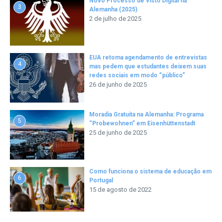
Novo Processo de Visto Digital na
3
Alemanha (2025)
2 de julho de 2025
EUA retoma agendamento de entrevistas
4
mas pedem que estudantes deixem suas
redes sociais em modo “público”
26 de junho de 2025
Moradia Gratuita na Alemanha: Programa
5
“Probewohnen” em Eisenhüttenstadt
25 de junho de 2025
Como funciona o sistema de educação em
6
Portugal
15 de agosto de 2022