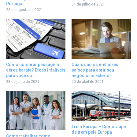
Portugal
31 de julho de 2021
23 de agosto de 2021
Como comprar passagem
Quais são os melhores
aérea barata? Dicas infalíveis
países para abrir seu
para você co ...
negócio no Exterior
28 de julho de 2021
20 de abril de 2021
Trem Europa – Como viajar
de trem pela Europa
Como trabalhar como