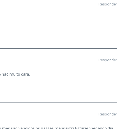
Responder
Responder
 não muito cara.
Responder
do mês são vendidos os passes mensais?? Estarei chegando dia