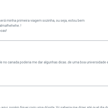
será minha primeira viagem sozinha, ou seja, estou bem
alma!hehehe..!
oas!
de no canada poderia me dar algunhas dicas..de uma boa universidade e
 aqui, porém fiquei com uma dúvida. Vc saberia me dizer até qual dia 