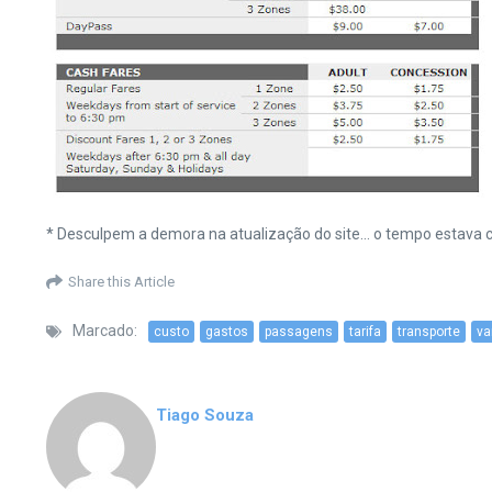
* Desculpem a demora na atualização do site… o tempo estava c
Share this Article
Marcado:
custo
gastos
passagens
tarifa
transporte
va
Tiago Souza