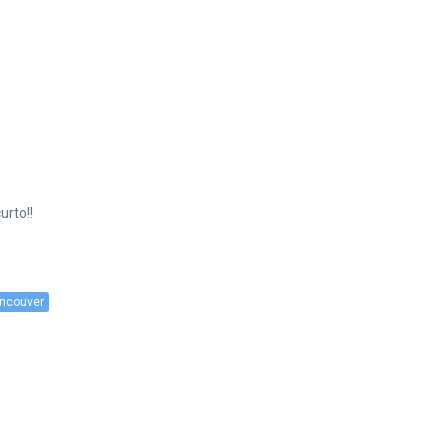
urto!!
ncouver