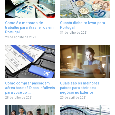
Quanto dinheiro levar para
Como é o mercado de
Portugal
trabalho para Brasileiros em
Portugal
31 de julho de 2021
23 de agosto de 2021
Como comprar passagem
Quais são os melhores
aérea barata? Dicas infalíveis
países para abrir seu
para você co ...
negócio no Exterior
28 de julho de 2021
20 de abril de 2021