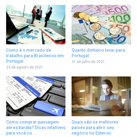
Quanto dinheiro levar para
Como é o mercado de
Portugal
trabalho para Brasileiros em
Portugal
31 de julho de 2021
23 de agosto de 2021
Como comprar passagem
Quais são os melhores
aérea barata? Dicas infalíveis
países para abrir seu
para você co ...
negócio no Exterior