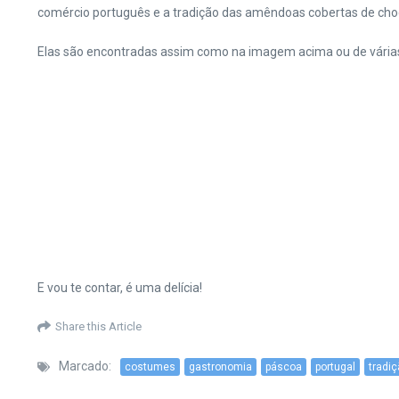
comércio português e a tradição das amêndoas cobertas de choc
Elas são encontradas assim como na imagem acima ou de várias
E vou te contar, é uma delícia!
Share this Article
Marcado:
costumes
gastronomia
páscoa
portugal
tradi