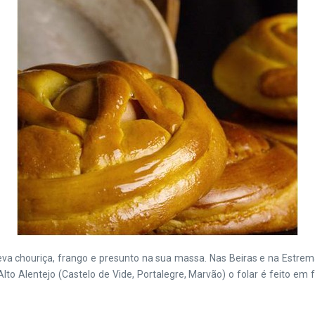
 leva chouriça, frango e presunto na sua massa. Nas Beiras e na Estr
lto Alentejo (Castelo de Vide, Portalegre, Marvão) o folar é feito e