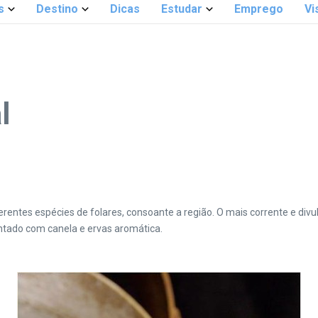
s
Destino
Dicas
Estudar
Emprego
Vi
l
erentes espécies de folares, consoante a região. O mais corrente e div
entado com canela e ervas aromática.