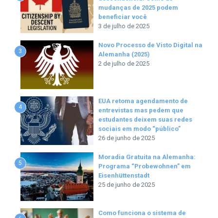
mudanças de 2025 podem
beneficiar você
3 de julho de 2025
Novo Processo de Visto Digital na
3
Alemanha (2025)
2 de julho de 2025
EUA retoma agendamento de
4
entrevistas mas pedem que
estudantes deixem suas redes
sociais em modo “público”
26 de junho de 2025
Moradia Gratuita na Alemanha:
5
Programa “Probewohnen” em
Eisenhüttenstadt
25 de junho de 2025
Como funciona o sistema de