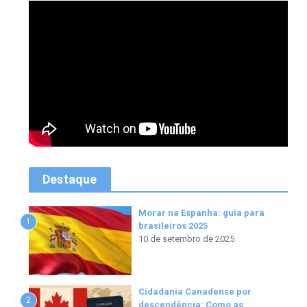
Destaque
Morar na Espanha: guia para
1
brasileiros 2025
10 de setembro de 2025
Cidadania Canadense por
2
descendência: Como as