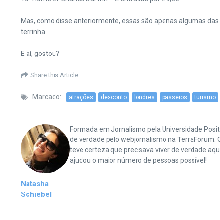
Mas, como disse anteriormente, essas são apenas algumas das
terrinha.
E aí, gostou?
Share this Article
Marcado:
atrações
desconto
londres
passeios
turismo
Formada em Jornalismo pela Universidade Positi
de verdade pelo webjornalismo na TerraForum. O
teve certeza que precisava viver de verdade aqu
ajudou o maior número de pessoas possível!
Natasha
Schiebel