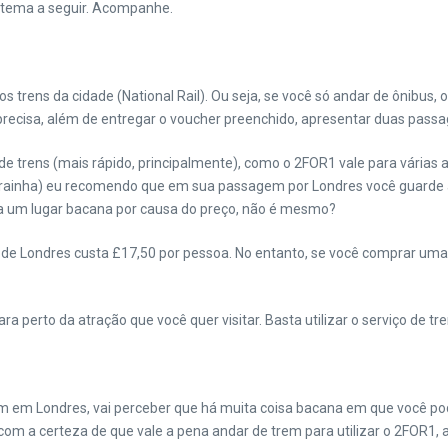
istema a seguir. Acompanhe.
s trens da cidade (National Rail). Ou seja, se você só andar de ônibus
recisa, além de entregar o voucher preenchido, apresentar duas passa
 de trens (mais rápido, principalmente), como o 2FOR1 vale para vári
 rainha) eu recomendo que em sua passagem por Londres você guarde a
r a um lugar bacana por causa do preço, não é mesmo?
rio de Londres custa £17,50 por pessoa. No entanto, se você comprar u
 perto da atração que você quer visitar. Basta utilizar o serviço de tre
m Londres, vai perceber que há muita coisa bacana em que você pode u
 com a certeza de que vale a pena andar de trem para utilizar o 2FOR1,