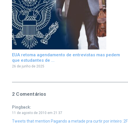
EUA retoma agendamento de entrevistas mas pedem
que estudantes de ...
26 de junho de 2025
2 Comentários
Pingback:
11 de agosto de 2010 em 21:37
Tweets that mention Pagando a metade pra curtir por inteiro: 2FO