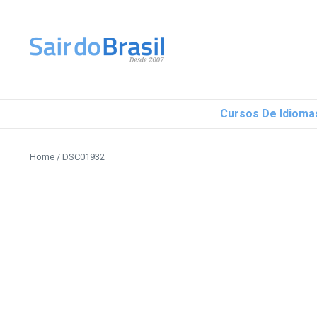
Ir para o conteúdo
Cursos De Idioma
Home
/
DSC01932