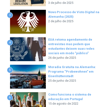
3 de julho de 2025
Novo Processo de Visto Digital na
3
Alemanha (2025)
2 de julho de 2025
EUA retoma agendamento de
4
entrevistas mas pedem que
estudantes deixem suas redes
sociais em modo “público”
26 de junho de 2025
Moradia Gratuita na Alemanha:
5
Programa “Probewohnen” em
Eisenhüttenstadt
25 de junho de 2025
Como funciona o sistema de
6
educação em Portugal
15 de agosto de 2022