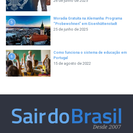
26 de junho de 2025
Moradia Gratuita na Alemanha: Programa
5
“Probewohnen” em Eisenhüttenstadt
25 de junho de 2025
Como funciona o sistema de educação em
6
Portugal
15 de agosto de 2022