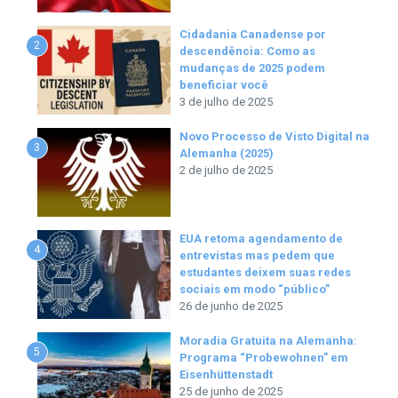
Cidadania Canadense por
2
descendência: Como as
mudanças de 2025 podem
beneficiar você
3 de julho de 2025
Novo Processo de Visto Digital na
3
Alemanha (2025)
2 de julho de 2025
EUA retoma agendamento de
4
entrevistas mas pedem que
estudantes deixem suas redes
sociais em modo “público”
26 de junho de 2025
Moradia Gratuita na Alemanha:
5
Programa “Probewohnen” em
Eisenhüttenstadt
25 de junho de 2025