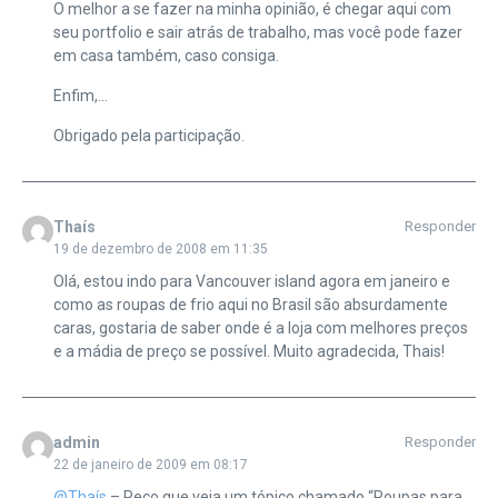
O melhor a se fazer na minha opinião, é chegar aqui com
seu portfolio e sair atrás de trabalho, mas você pode fazer
em casa também, caso consiga.
Enfim,…
Obrigado pela participação.
Thaís
Responder
19 de dezembro de 2008 em 11:35
Olá, estou indo para Vancouver island agora em janeiro e
como as roupas de frio aqui no Brasil são absurdamente
caras, gostaria de saber onde é a loja com melhores preços
e a mádia de preço se possível. Muito agradecida, Thais!
admin
Responder
22 de janeiro de 2009 em 08:17
@Thaís
– Peço que veja um tópico chamado “Roupas para