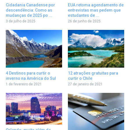
Cidadania Canadense por
EUA retoma agendamento de
descendência: Como as
entrevistas mas pedem que
mudanças de 2025 po ...
estudantes de ...
3 de julho de 2025
26 de junho de 2025
12 atrações gratuitas para
4 Destinos para curtir o
curtir o Chile
inverno na América do Sul
27 de janeiro de 2021
1 de fevereiro de 2021
Orlando: muito além da