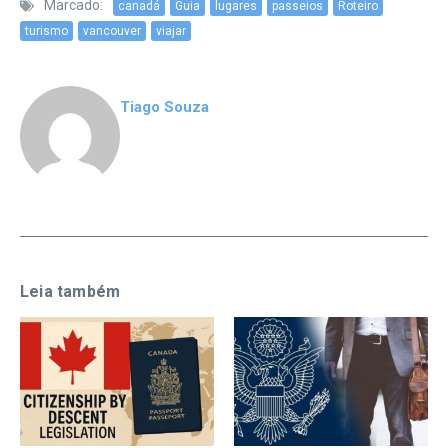
Marcado:
canadá
Guia
lugares
passeios
Roteiro
turismo
vancouver
viajar
Tiago Souza
Leia também