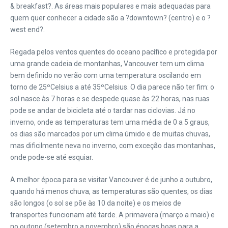
& breakfast?. As áreas mais populares e mais adequadas para
quem quer conhecer a cidade são a ?downtown? (centro) e o ?
west end?.
Regada pelos ventos quentes do oceano pacífico e protegida por
uma grande cadeia de montanhas, Vancouver tem um clima
bem definido no verão com uma temperatura oscilando em
torno de 25ºCelsius a até 35ºCelsius. O dia parece não ter fim: o
sol nasce às 7 horas e se despede quase às 22 horas, nas ruas
pode se andar de bicicleta até o tardar nas ciclovias. Já no
inverno, onde as temperaturas tem uma média de 0 a 5 graus,
os dias são marcados por um clima úmido e de muitas chuvas,
mas dificilmente neva no inverno, com exceção das montanhas,
onde pode-se até esquiar.
A melhor época para se visitar Vancouver é de junho a outubro,
quando há menos chuva, as temperaturas são quentes, os dias
são longos (o sol se põe às 10 da noite) e os meios de
transportes funcionam até tarde. A primavera (março a maio) e
no outono (setembro a novembro) são épocas boas para a