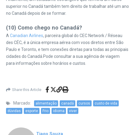
superior no Canadá também tem direito de trabalhar até um ano
no Canadá depois de se formar.
(10) Como chego no Canadá?
A
Canadian Airlines
, parceira global do CEC Network / Réseau
des CÉC, é a única empresa aérea com voos diretos entre São
Paulo e Toronto, e tem conexões diretas para todas as principais
cidades do Canadá.Pode consultar a sua agência de viagem
para informações sobre horários e custos.
Share this Article
Marcado:
alimentação
canadá
cursos
custo de vida
dúvidas
esporte
Frio
idioma
viver
Tiago Souza