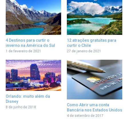
12 atrações gratuitas para
4 Destinos para curtir o
curtir o Chile
inverno na América do Sul
27 de janeiro de 2021
1 de fevereiro de 2021
Orlando: muito além da
Disney
Como Abrir uma conta
8 de junho de 2018
Bancária nos Estados Unidos
4 de setembro de 2017