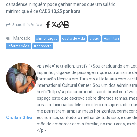
canadense, ninguém pode ganhar menos que um salário
mínimo que é de CAD$
10,25 por hora
.
Share this Article
Marcado:
alimentação
custo de vida
dicas
Hamilton
informações
transporte
<p style="text-align: justify;">Sou graduando em Letr
Espanhol, diga-se de passagem, que sou amante das
formação técnica em Turismo e Hotelaria com certifi
International Cultural Center. Sou um dos administr
href="http://sepluganomundo.sairdobrasil.com">se
espaço este que escrevo sobre diversos temas, ma
áreas relacionadas. Me considero um apreciador da
me permitirem ampliar meus horizontes, conhecen
Cidilan Silva
econômica, contudo, o melhor de tudo isso, é que de
mão de embarcar com a família, no meu caso, minh
</p>