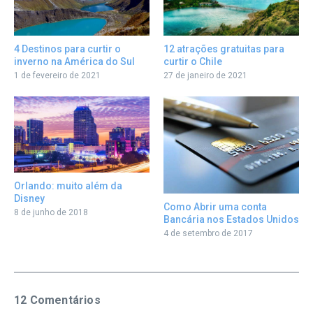
12 atrações gratuitas para
4 Destinos para curtir o
curtir o Chile
inverno na América do Sul
27 de janeiro de 2021
1 de fevereiro de 2021
Orlando: muito além da
Disney
Como Abrir uma conta
8 de junho de 2018
Bancária nos Estados Unidos
4 de setembro de 2017
12 Comentários