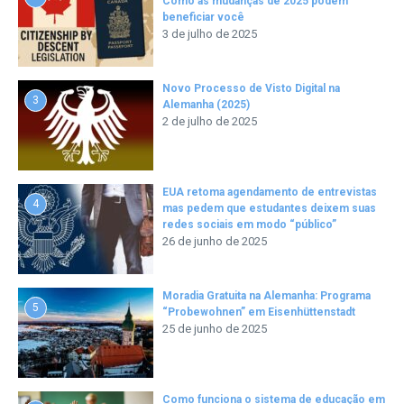
Como as mudanças de 2025 podem
beneficiar você
3 de julho de 2025
Novo Processo de Visto Digital na
3
Alemanha (2025)
2 de julho de 2025
EUA retoma agendamento de entrevistas
4
mas pedem que estudantes deixem suas
redes sociais em modo “público”
26 de junho de 2025
Moradia Gratuita na Alemanha: Programa
5
“Probewohnen” em Eisenhüttenstadt
25 de junho de 2025
Como funciona o sistema de educação em