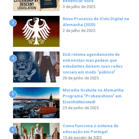
beneficiar você
3 de julho de 2025
Novo Processo de Visto Digital na
3
Alemanha (2025)
2 de julho de 2025
EUA retoma agendamento de
4
entrevistas mas pedem que
estudantes deixem suas redes
sociais em modo “público”
26 de junho de 2025
Moradia Gratuita na Alemanha:
5
Programa “Probewohnen” em
Eisenhüttenstadt
25 de junho de 2025
Como funciona o sistema de
6
educação em Portugal
15 de agosto de 2022