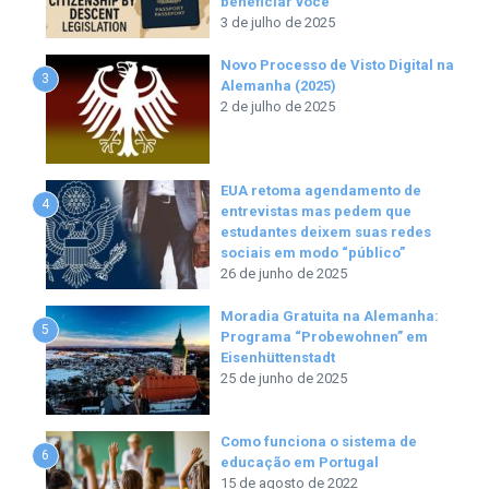
beneficiar você
3 de julho de 2025
Novo Processo de Visto Digital na
3
Alemanha (2025)
2 de julho de 2025
EUA retoma agendamento de
4
entrevistas mas pedem que
estudantes deixem suas redes
sociais em modo “público”
26 de junho de 2025
Moradia Gratuita na Alemanha:
5
Programa “Probewohnen” em
Eisenhüttenstadt
25 de junho de 2025
Como funciona o sistema de
6
educação em Portugal
15 de agosto de 2022