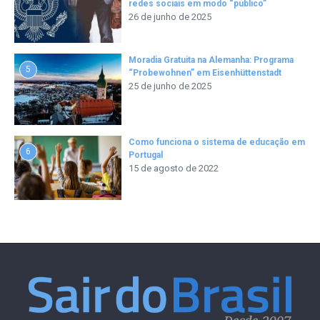
redes sociais em modo “público”
26 de junho de 2025
Moradia Gratuita na Alemanha: Programa
5
“Probewohnen” em Eisenhüttenstadt
25 de junho de 2025
Como funciona o sistema de educação em
6
Portugal
15 de agosto de 2022