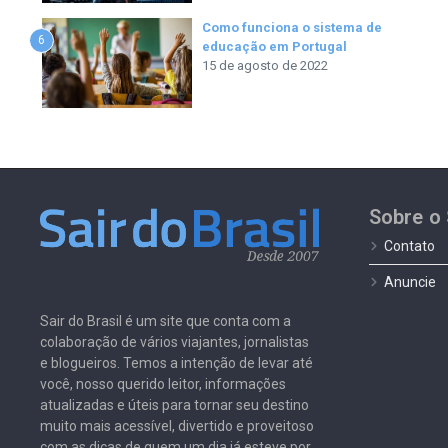
Como funciona o sistema de
6
educação em Portugal
15 de agosto de 2022
Sobre o 
Contato
Anuncie
Sair do Brasil é um site que conta com a
colaboração de vários viajantes, jornalistas
e blogueiros. Temos a intenção de levar até
você, nosso querido leitor, informações
atualizadas e úteis para tornar seu destino
muito mais acessível, divertido e proveitoso
com as dicas de quem um dia já esteve por