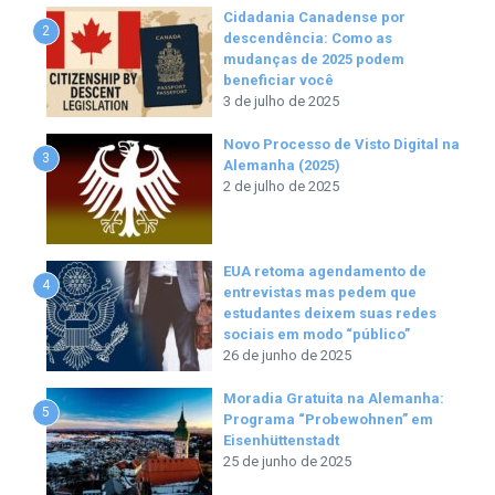
Cidadania Canadense por
2
descendência: Como as
mudanças de 2025 podem
beneficiar você
3 de julho de 2025
Novo Processo de Visto Digital na
3
Alemanha (2025)
2 de julho de 2025
EUA retoma agendamento de
4
entrevistas mas pedem que
estudantes deixem suas redes
sociais em modo “público”
26 de junho de 2025
Moradia Gratuita na Alemanha:
5
Programa “Probewohnen” em
Eisenhüttenstadt
25 de junho de 2025