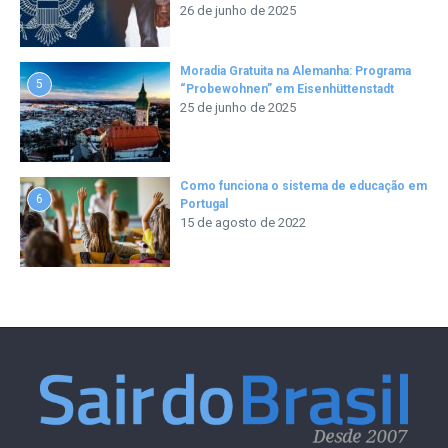
26 de junho de 2025
Moradia Gratuita na Alemanha: Programa
5
“Probewohnen” em Eisenhüttenstadt
25 de junho de 2025
Como funciona o sistema de educação em
6
Portugal
15 de agosto de 2022