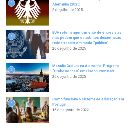
3
Alemanha (2025)
2 de julho de 2025
EUA retoma agendamento de entrevistas
4
mas pedem que estudantes deixem suas
redes sociais em modo “público”
26 de junho de 2025
Moradia Gratuita na Alemanha: Programa
5
“Probewohnen” em Eisenhüttenstadt
25 de junho de 2025
Como funciona o sistema de educação em
6
Portugal
15 de agosto de 2022