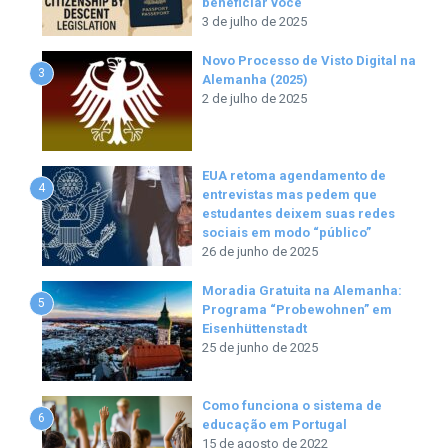
beneficiar você
3 de julho de 2025
Novo Processo de Visto Digital na
3
Alemanha (2025)
2 de julho de 2025
EUA retoma agendamento de
4
entrevistas mas pedem que
estudantes deixem suas redes
sociais em modo “público”
26 de junho de 2025
Moradia Gratuita na Alemanha:
5
Programa “Probewohnen” em
Eisenhüttenstadt
25 de junho de 2025
Como funciona o sistema de
6
educação em Portugal
15 de agosto de 2022