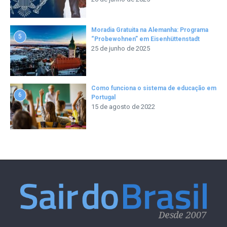
Moradia Gratuita na Alemanha: Programa
5
“Probewohnen” em Eisenhüttenstadt
25 de junho de 2025
Como funciona o sistema de educação em
6
Portugal
15 de agosto de 2022