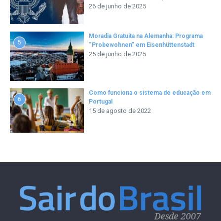
26 de junho de 2025
Moradia Gratuita na Alemanha: Programa
5
“Probewohnen” em Eisenhüttenstadt
25 de junho de 2025
Como funciona o sistema de educação em
6
Portugal
15 de agosto de 2022