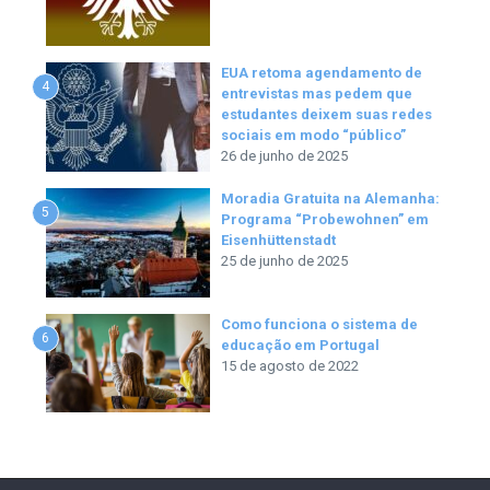
EUA retoma agendamento de
4
entrevistas mas pedem que
estudantes deixem suas redes
sociais em modo “público”
26 de junho de 2025
Moradia Gratuita na Alemanha:
5
Programa “Probewohnen” em
Eisenhüttenstadt
25 de junho de 2025
Como funciona o sistema de
6
educação em Portugal
15 de agosto de 2022