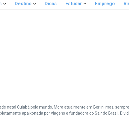
s
Destino
Dicas
Estudar
Emprego
Vi
cidade natal Cuiabá pelo mundo. Mora atualmente em Berlin, mas, sempr
amente apaixonada por viagens e fundadora do Sair do Brasil. Divide 