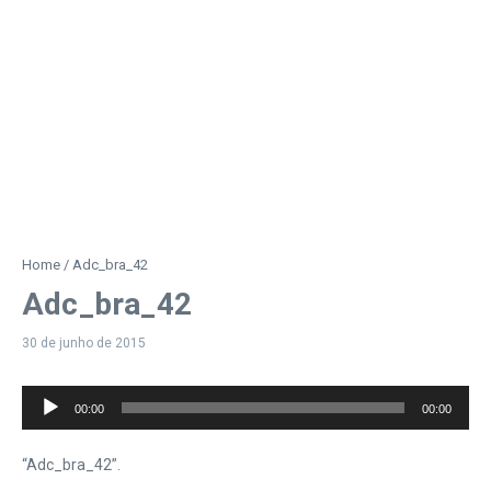
Home
/
Adc_bra_42
Adc_bra_42
30 de junho de 2015
Tocador
00:00
00:00
de
áudio
“Adc_bra_42”.