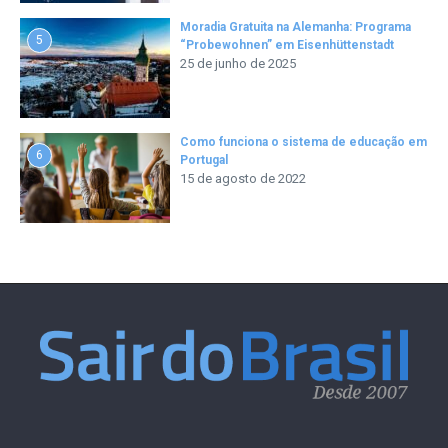
Moradia Gratuita na Alemanha: Programa
5
“Probewohnen” em Eisenhüttenstadt
25 de junho de 2025
Como funciona o sistema de educação em
6
Portugal
15 de agosto de 2022