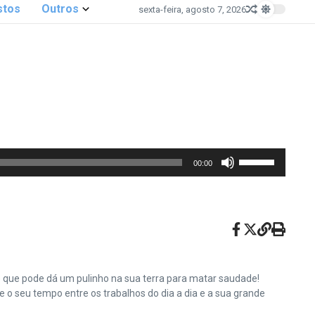
stos
Outros
sexta-feira, agosto 7, 2026
Use
00:00
as
setas
para
cima
ou
para
baixo
e que pode dá um pulinho na sua terra para matar saudade!
para
o seu tempo entre os trabalhos do dia a dia e a sua grande
aumentar