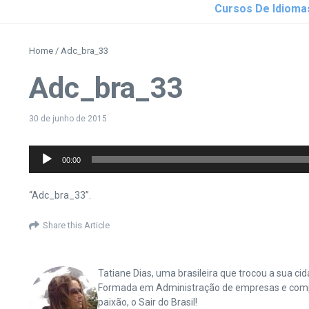
Cursos De Idioma
Home
/
Adc_bra_33
Adc_bra_33
30 de junho de 2015
Tocador
00:00
de
áudio
“Adc_bra_33”.
Share this Article
Tatiane Dias, uma brasileira que trocou a sua 
Formada em Administração de empresas e complet
paixão, o Sair do Brasil!