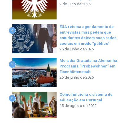
2 de julho de 2025
EUA retoma agendamento de
4
entrevistas mas pedem que
estudantes deixem suas redes
sociais em modo “público”
26 de junho de 2025
Moradia Gratuita na Alemanha:
5
Programa “Probewohnen” em
Eisenhüttenstadt
25 de junho de 2025
Como funciona o sistema de
6
educação em Portugal
15 de agosto de 2022