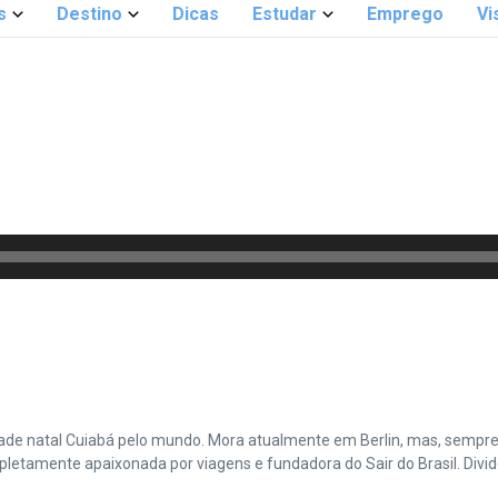
s
Destino
Dicas
Estudar
Emprego
Vi
cidade natal Cuiabá pelo mundo. Mora atualmente em Berlin, mas, sempr
amente apaixonada por viagens e fundadora do Sair do Brasil. Divide 