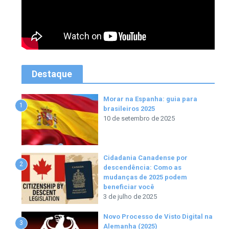
Destaque
Morar na Espanha: guia para
1
brasileiros 2025
10 de setembro de 2025
Cidadania Canadense por
2
descendência: Como as
mudanças de 2025 podem
beneficiar você
3 de julho de 2025
Novo Processo de Visto Digital na
3
Alemanha (2025)