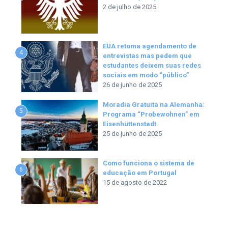
2 de julho de 2025
EUA retoma agendamento de
4
entrevistas mas pedem que
estudantes deixem suas redes
sociais em modo “público”
26 de junho de 2025
Moradia Gratuita na Alemanha:
5
Programa “Probewohnen” em
Eisenhüttenstadt
25 de junho de 2025
Como funciona o sistema de
6
educação em Portugal
15 de agosto de 2022