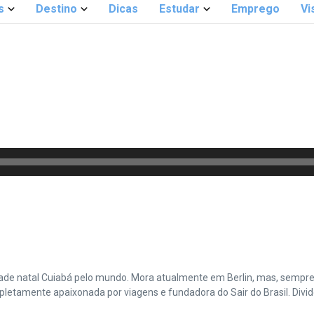
s
Destino
Dicas
Estudar
Emprego
Vi
cidade natal Cuiabá pelo mundo. Mora atualmente em Berlin, mas, sempr
amente apaixonada por viagens e fundadora do Sair do Brasil. Divide 