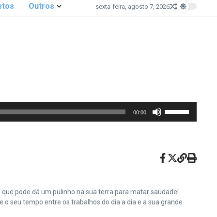
stos
Outros
sexta-feira, agosto 7, 2026
Use
00:00
as
setas
para
cima
ou
para
baixo
e que pode dá um pulinho na sua terra para matar saudade!
para
o seu tempo entre os trabalhos do dia a dia e a sua grande
aumentar