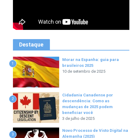
Destaque
Morar na Espanha: guia para
1
brasileiros 2025
10 de setembro de 2025
Cidadania Canadense por
2
descendência: Como as
mudanças de 2025 podem
beneficiar você
3 de julho de 2025
Novo Processo de Visto Digital na
3
Alemanha (2025)