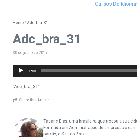
Cursos De Idioma
Home
/
Adc_bra_31
Adc_bra_31
30 de junho de 2015
Tocador
00:00
de
áudio
“Adc_bra_31”.
Share this Article
Tatiane Dias, uma brasileira que trocou a sua 
Formada em Administração de empresas e complet
paixão, o Sair do Brasil!