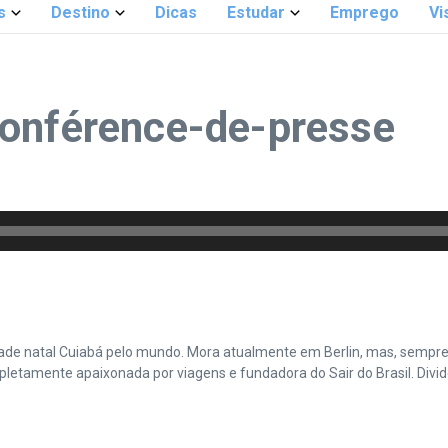
s
Destino
Dicas
Estudar
Emprego
Vi
conférence-de-presse
cidade natal Cuiabá pelo mundo. Mora atualmente em Berlin, mas, sempr
amente apaixonada por viagens e fundadora do Sair do Brasil. Divide 