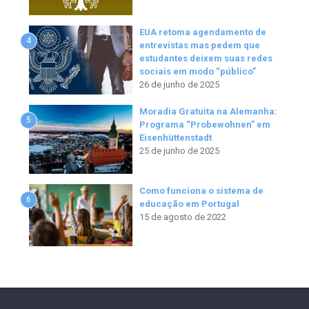
EUA retoma agendamento de
4
entrevistas mas pedem que
estudantes deixem suas redes
sociais em modo “público”
26 de junho de 2025
Moradia Gratuita na Alemanha:
5
Programa “Probewohnen” em
Eisenhüttenstadt
25 de junho de 2025
Como funciona o sistema de
6
educação em Portugal
15 de agosto de 2022