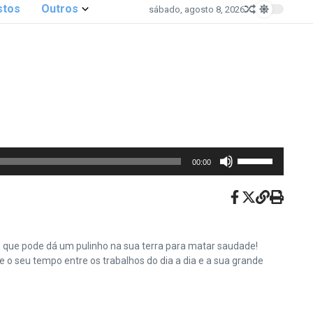
stos
Outros
sábado, agosto 8, 2026
Use
00:00
as
setas
para
cima
ou
e que pode dá um pulinho na sua terra para matar saudade!
para
o seu tempo entre os trabalhos do dia a dia e a sua grande
baixo
para
aumentar