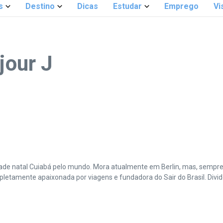
s
Destino
Dicas
Estudar
Emprego
Vi
jour J
cidade natal Cuiabá pelo mundo. Mora atualmente em Berlin, mas, sempr
amente apaixonada por viagens e fundadora do Sair do Brasil. Divide 