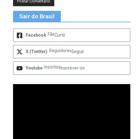
Sair do Brasil
Fãs
Facebook
Curtir
Seguidores
X (Twitter)
Seguir
Inscritos
Youtube
Inscrever-se