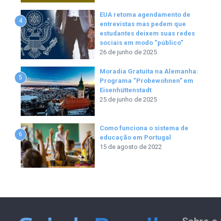
EUA retoma agendamento de
4
entrevistas mas pedem que
estudantes deixem suas redes
sociais em modo “público”
26 de junho de 2025
Moradia Gratuita na Alemanha:
5
Programa “Probewohnen” em
Eisenhüttenstadt
25 de junho de 2025
Como funciona o sistema de
6
educação em Portugal
15 de agosto de 2022