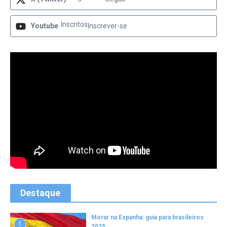
Inscritos
Youtube
Inscrever-se
Destaque
Morar na Espanha: guia para brasileiros
1
2025