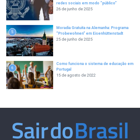
redes sociais em modo “público”
26 de junho de 2025
Moradia Gratuita na Alemanha: Programa
5
“Probewohnen” em Eisenhüttenstadt
25 de junho de 2025
Como funciona o sistema de educação em
6
Portugal
15 de agosto de 2022