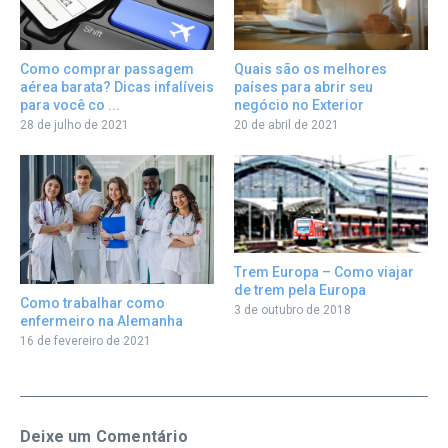
Como comprar passagem
Quais são os melhores
aérea barata? Dicas infalíveis
países para abrir seu
para você co ...
negócio no Exterior
28 de julho de 2021
20 de abril de 2021
Trem Europa – Como viajar
de trem pela Europa
Como trabalhar como
3 de outubro de 2018
enfermeiro na Alemanha
16 de fevereiro de 2021
Deixe um Comentário