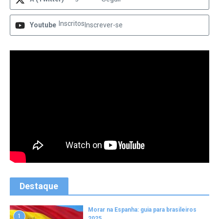
Inscritos
Youtube
Inscrever-se
Destaque
Morar na Espanha: guia para brasileiros
1
2025