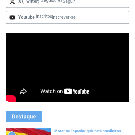
Seguidores
X (Twitter)
Seguir
Inscritos
Youtube
Inscrever-se
Destaque
Morar na Espanha: guia para brasileiros
1