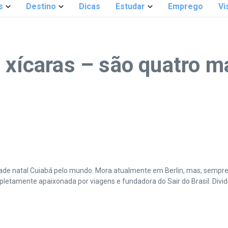
s
Destino
Dicas
Estudar
Emprego
Vi
o xícaras – são quatro m
cidade natal Cuiabá pelo mundo. Mora atualmente em Berlin, mas, sempr
amente apaixonada por viagens e fundadora do Sair do Brasil. Divide 