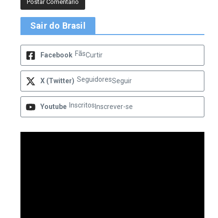
Sair do Brasil
Fãs
Facebook
Curtir
Seguidores
X (Twitter)
Seguir
Inscritos
Youtube
Inscrever-se