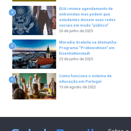
EUA retoma agendamento de
4
entrevistas mas pedem que
estudantes deixem suas redes
sociais em modo “público”
26 de junho de 2025
Moradia Gratuita na Alemanha:
5
Programa “Probewohnen” em
Eisenhüttenstadt
25 de junho de 2025
Como funciona o sistema de
6
educação em Portugal
15 de agosto de 2022