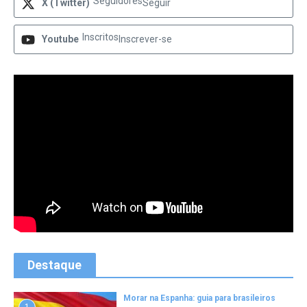
Seguidores
X (Twitter)
Seguir
Inscritos
Youtube
Inscrever-se
Destaque
Morar na Espanha: guia para brasileiros
1