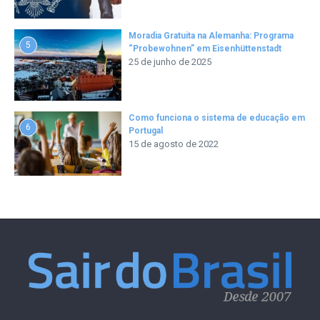
Moradia Gratuita na Alemanha: Programa
5
“Probewohnen” em Eisenhüttenstadt
25 de junho de 2025
Como funciona o sistema de educação em
6
Portugal
15 de agosto de 2022