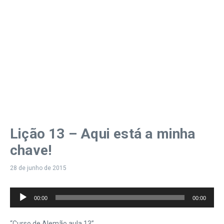
Lição 13 – Aqui está a minha
chave!
28 de junho de 2015
Tocador
00:00
00:00
de
áudio
“Curso de Alemão aula 13”.