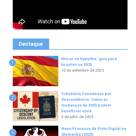
Destaque
Morar na Espanha: guia para
1
brasileiros 2025
10 de setembro de 2025
Cidadania Canadense por
2
descendência: Como as
mudanças de 2025 podem
beneficiar você
3 de julho de 2025
Novo Processo de Visto Digital na
3
Alemanha (2025)