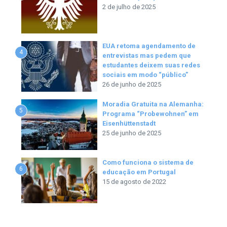
2 de julho de 2025
EUA retoma agendamento de
4
entrevistas mas pedem que
estudantes deixem suas redes
sociais em modo “público”
26 de junho de 2025
Moradia Gratuita na Alemanha:
5
Programa “Probewohnen” em
Eisenhüttenstadt
25 de junho de 2025
Como funciona o sistema de
6
educação em Portugal
15 de agosto de 2022