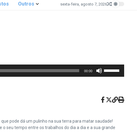
stos
Outros
sexta-feira, agosto 7, 2026
Use
00:00
as
setas
para
cima
ou
para
baixo
e que pode dá um pulinho na sua terra para matar saudade!
para
o seu tempo entre os trabalhos do dia a dia e a sua grande
aumentar