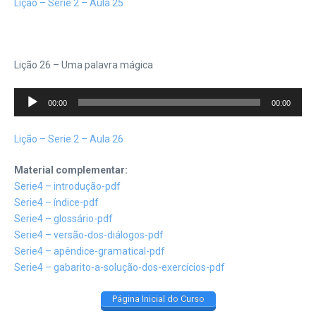
Lição – Serie 2 – Aula 25
Lição 26 – Uma palavra mágica
Tocador
00:00
00:00
de
áudio
Lição – Serie 2 – Aula 26
Material complementar:
Serie4 – introdução-pdf
Serie4 – índice-pdf
Serie4 – glossário-pdf
Serie4 – versão-dos-diálogos-pdf
Serie4 – apêndice-gramatical-pdf
Serie4 – gabarito-a-solução-dos-exercícios-pdf
Página Inicial do Curso