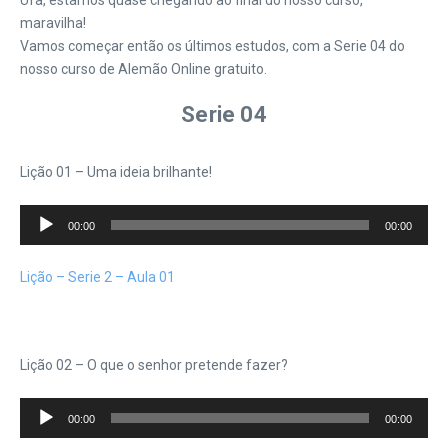
Ufa, estamos quase chegando ao final do nosso curso,
maravilha!
Vamos começar então os últimos estudos, com a Serie 04 do
nosso curso de Alemão Online gratuito.
Serie 04
Lição 01 – Uma ideia brilhante!
Tocador
00:00
00:00
de
áudio
Lição – Serie 2 – Aula 01
Lição 02 – O que o senhor pretende fazer?
Tocador
00:00
00:00
de