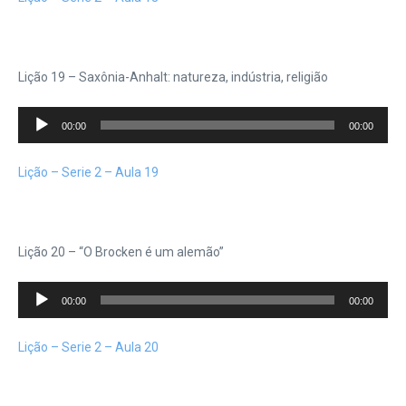
Lição 19 – Saxônia-Anhalt: natureza, indústria, religião
Tocador
00:00
00:00
de
áudio
Lição – Serie 2 – Aula 19
Lição 20 – “O Brocken é um alemão”
Tocador
00:00
00:00
de
áudio
Lição – Serie 2 – Aula 20