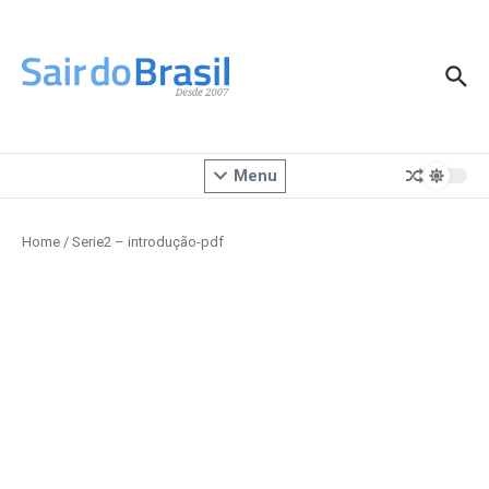
Ir para o conteúdo
Menu
Home
/
Serie2 – introdução-pdf